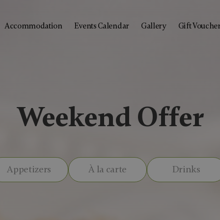
Accommodation
Events Calendar
Gallery
Gift Vouche
Weekend Offer
Appetizers
À la carte
Drinks