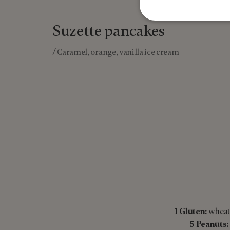
Suzette pancakes
/ Caramel, orange, vanilla ice cream
1 Gluten:
wheat, 
5 Peanuts: