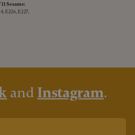
/
11 Sesame:
4, E226, E227,
k
and
Instagram
.