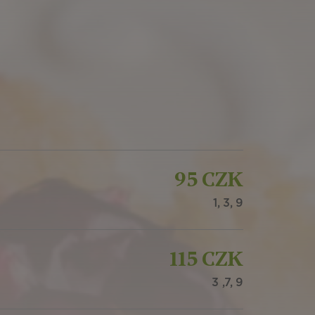
95 CZK
1, 3, 9
115 CZK
3 ,7, 9