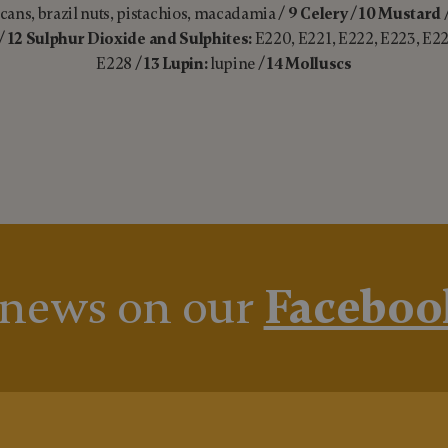
cans, brazil nuts, pistachios, macadamia /
9 Celery
/
10 Mustard
 /
12 Sulphur Dioxide and Sulphites:
E220, E221, E222, E223, E22
E228 /
13 Lupin:
lupine /
14 Molluscs
 news on our
Faceboo