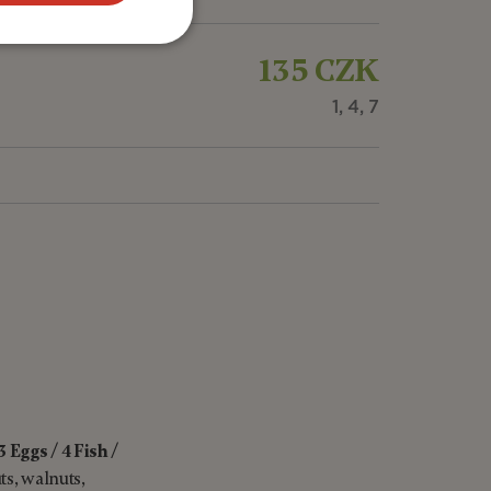
135 CZK
1, 4, 7
3 Eggs
/
4 Fish
/
s, walnuts,