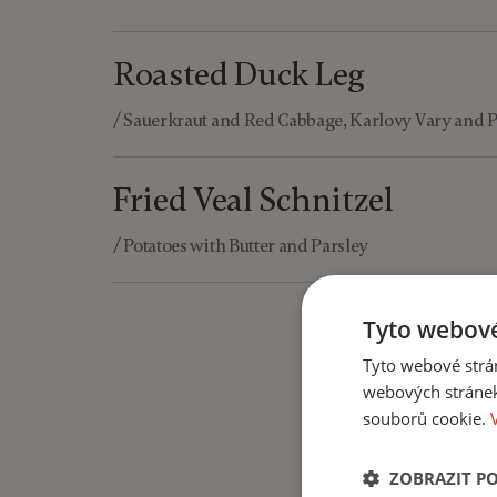
Roasted Duck Leg
/ Sauerkraut and Red Cabbage, Karlovy Vary and 
Fried Veal Schnitzel
/ Potatoes with Butter and Parsley
Tyto webové
Tyto webové strán
webových stránek
souborů cookie.
ZOBRAZIT P