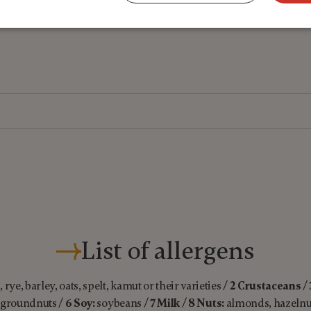
List of allergens
rye, barley, oats, spelt, kamut or their varieties /
2 Crustaceans
/
groundnuts /
6 Soy:
soybeans /
7 Milk
/
8 Nuts:
almonds, hazelnut