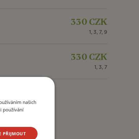
330 CZK
1, 3, 7, 9
330 CZK
1, 3, 7
Používáním našich
i používání
E PŘIJMOUT