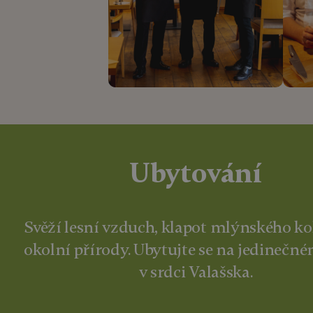
Ubytování
Svěží lesní vzduch, klapot mlýnského kol
okolní přírody. Ubytujte se na jedinečn
v srdci Valašska.