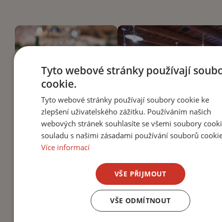
Tyto webové stránky používají soub
cookie.
Tyto webové stránky používají soubory cookie ke
zlepšení uživatelského zážitku. Používáním našich
webových stránek souhlasíte se všemi soubory cooki
souladu s našimi zásadami používání souborů cookie
Více informací
VŠE PŘIJMOUT
Budeme
VŠE ODMÍTNOUT
se na vás těšit!