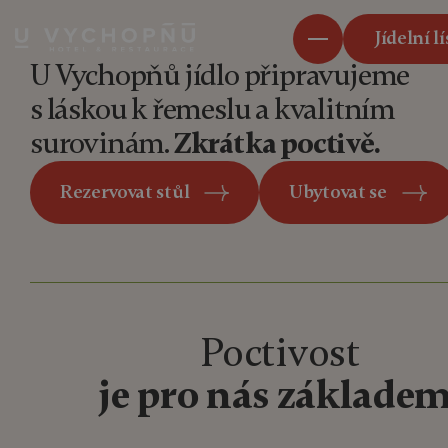
Jídelní l
U Vychopňů jídlo připravujeme
s láskou
k řemeslu a kvalitním
surovinám.
Zkrátka poctivě.
Rezervovat stůl
Ubytovat se
Poctivost
je pro nás základem