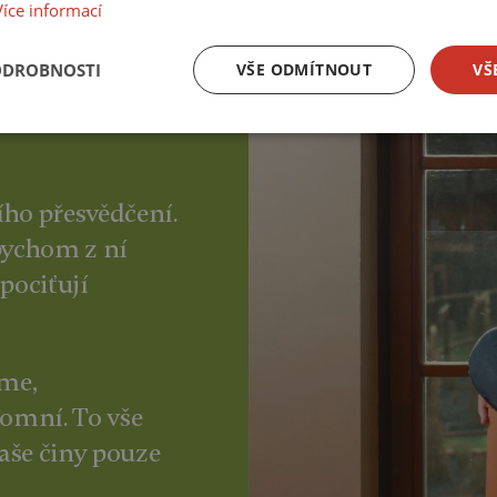
Více informací
ODROBNOSTI
VŠE ODMÍTNOUT
VŠ
ího přesvědčení.
bychom z ní
pociťují
me,
romní. To vše
aše činy pouze