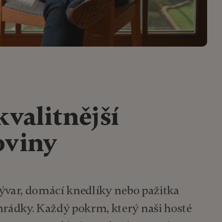
kvalitnější
oviny
vývar, domácí knedlíky nebo pažitka
hrádky. Každý pokrm, který naši hosté