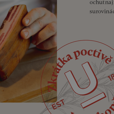
ochutnají
surovinác