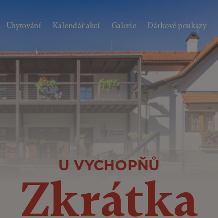
Ubytování
Kalendář akcí
Galerie
Dárkové poukazy
U VYCHOPŇŮ
Zkrátka