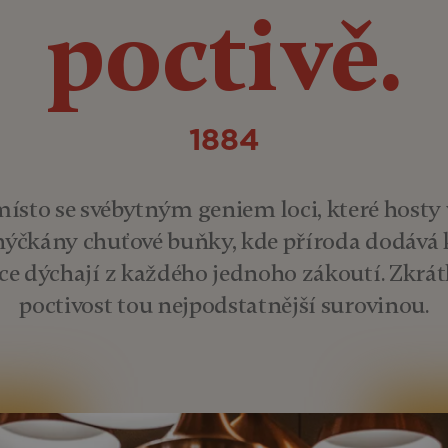
poctivě.
1884
ísto se svébytným geniem loci, které hosty 
 hýčkány chuťové buňky, kde příroda dodává k
ce dýchají z každého jednoho zákoutí. Zkrát
poctivost tou nejpodstatnější surovinou.