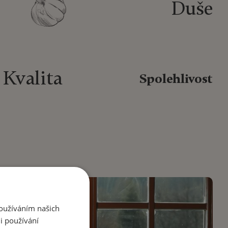
Duše
Kvalita
Spolehlivost
Používáním našich
i používání