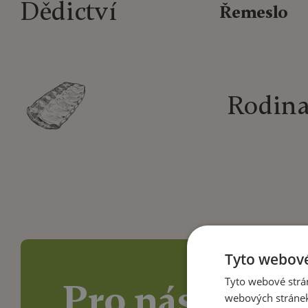
Dědictví
Řemeslo
Rodin
Tyto webové
Tyto webové strán
Pro nás
webových stránek