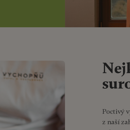
Nej
sur
Poctivý 
z naší za