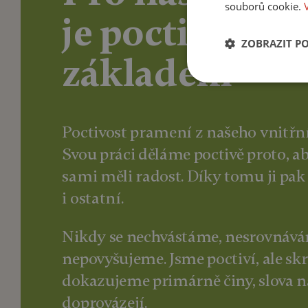
souborů cookie.
je poctivost
ZOBRAZIT P
základem
Poctivost pramení z našeho vnitřn
Svou práci děláme poctivě proto, a
sami měli radost. Díky tomu ji pak 
i ostatní.
Nikdy se nechvástáme, nesrovnává
nepovyšujeme. Jsme poctiví, ale sk
dokazujeme primárně činy, slova n
doprovázejí.