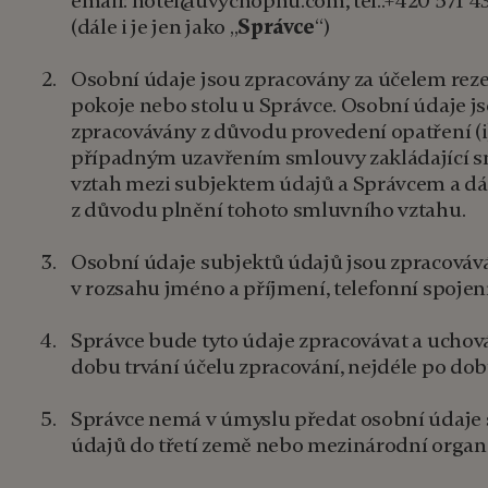
email: hotel@uvychopnu.com; tel.:+420 571 4
(dále i je jen jako „
Správce
“)
Osobní údaje jsou zpracovány za účelem rez
pokoje nebo stolu u Správce. Osobní údaje js
zpracovávány z důvodu provedení opatření (i
případným uzavřením smlouvy zakládající 
vztah mezi subjektem údajů a Správcem a dále
z důvodu plnění tohoto smluvního vztahu.
Osobní údaje subjektů údajů jsou zpracováv
v rozsahu jméno a příjmení, telefonní spojení
Správce bude tyto údaje zpracovávat a uchov
dobu trvání účelu zpracování, nejdéle po dobu
Správce nemá v úmyslu předat osobní údaje
údajů do třetí země nebo mezinárodní organi