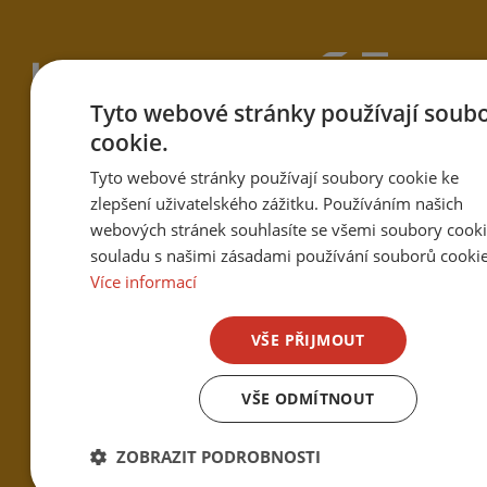
Tyto webové stránky používají soub
cookie.
Tyto webové stránky používají soubory cookie ke
Hotel a restaurace U Vychopňů,
zlepšení uživatelského zážitku. Používáním našich
Jasenice 596, 755 01 Vsetín
webových stránek souhlasíte se všemi soubory cooki
souladu s našimi zásadami používání souborů cookie
+420 571 432 039
Více informací
hotel@uvychopnu.com
VŠE PŘIJMOUT
VŠE ODMÍTNOUT
ZOBRAZIT PODROBNOSTI