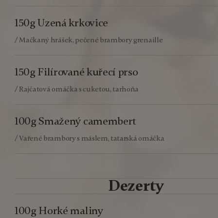
150g Uzená krkovice
/ Mačkaný hrášek, pečené brambory grenaille
150g Filírované kuřecí prso
/ Rajčatová omáčka s cuketou, tarhoňa
100g Smažený camembert
/ Vařené brambory s máslem, tatarská omáčka
Dezerty
100g Horké maliny