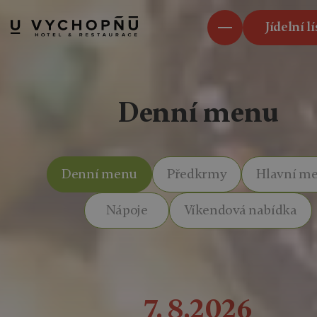
Jídelní l
Denní menu
Denní menu
Předkrmy
Hlavní m
Nápoje
Víkendová nabídka
7. 8.2026