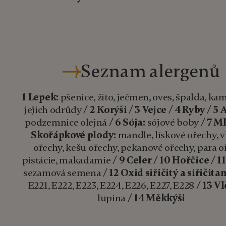
Seznam alergenů
1 Lepek:
pšenice, žito, ječmen, oves, špalda, k
jejich odrůdy /
2 Korýši
/
3 Vejce
/
4 Ryby
/
5 
podzemnice olejná /
6 Sója:
sójové boby /
7 M
Skořápkové plody:
mandle, lískové ořechy, v
ořechy, kešu ořechy, pekanové ořechy, para o
pistácie, makadamie /
9 Celer
/
10 Hořčice
/
1
sezamová semena /
12 Oxid siřičitý a siřičitan
E221, E222, E223, E224, E226, E227, E228 /
13 Vl
lupina /
14 Měkkýši