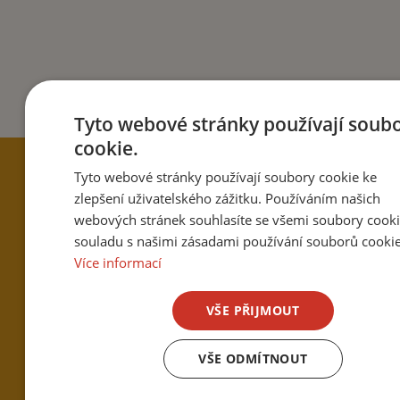
Tyto webové stránky používají soub
cookie.
Tyto webové stránky používají soubory cookie ke
Novinky najdete na na
zlepšení uživatelského zážitku. Používáním našich
webových stránek souhlasíte se všemi soubory cooki
Facebooku
a
Instagra
souladu s našimi zásadami používání souborů cookie
Více informací
VŠE PŘIJMOUT
Nebo se přihlaste k našemu
VŠE ODMÍTNOUT
newsletteru