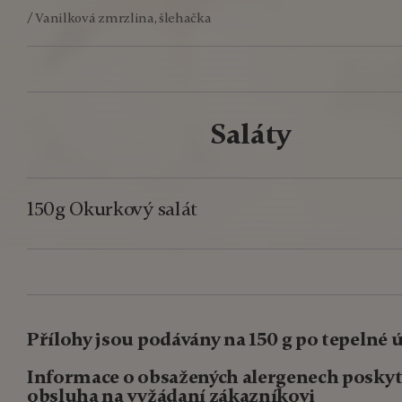
/ Vanilková zmrzlina, šlehačka
Saláty
150g Okurkový salát
Přílohy jsou podávány na 150 g po tepelné 
Informace o obsažených alergenech posky
obsluha na vyžádaní zákazníkovi